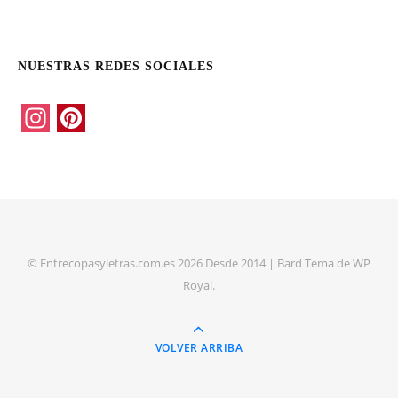
NUESTRAS REDES SOCIALES
Instagram
Pinterest
© Entrecopasyletras.com.es 2026 Desde 2014 |
Bard Tema de
WP
Royal
.
VOLVER ARRIBA