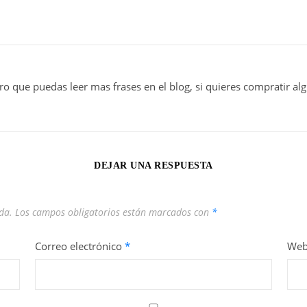
ro que puedas leer mas frases en el blog, si quieres compratir al
DEJAR UNA RESPUESTA
da.
Los campos obligatorios están marcados con
*
Correo electrónico
*
We